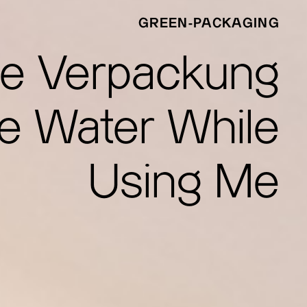
GREEN-PACKAGING
he Verpackung
he Water While
Using Me